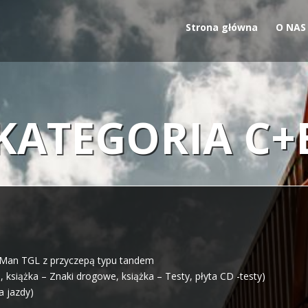
Strona główna
O NAS
KATEGORIA C+
i Man TGL z przyczepą typu tandem
 książka – Znaki drogowe, książka – Testy, płyta CD -testy)
a jazdy)