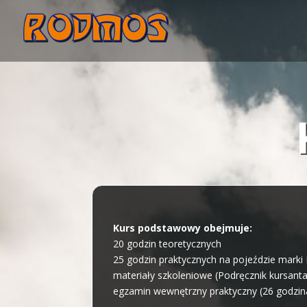
Kurs podstawowy obejmuje:
20 godzin teoretycznych
25 godzin praktycznych na pojeździe mark
materiały szkoleniowe (Podręcznik kursanta,
egzamin wewnętrzny praktyczny (26 godzin