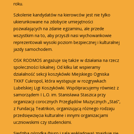
roku.
Szkolenie kandydatów na kierowców jest nie tylko
ukierunkowane na zdobycie umiejętności
pozwalających na zdanie egzaminu, ale przede
wszystkim na to, aby przyszli nasi wychowankowie
reprezentowali wysoki poziom bezpiecznej i kulturalnej
jazdy samochodem.
OSK RODMOS angażuje się także w działania na rzecz
społeczności lokalnej. Od kilku lat wspieramy
działalność sekcji koszykówki Miejskiego Ogniska
TKKF Cukropol, która występuje w rozgrywkach
Lubelskiej Ligi Koszykówki. Współpracujemy również z
samorządem I L.O. im. Stanisława Staszica przy
organizacji corocznych Przeglądów Muzycznych „Staś”,
z Fundacją Teatrikon, organizującą różnego rodzaju
przedsięwzięcia kulturalne i innymi organizacjami
uczniowskimi czy studenckimi.
Siedziba ośrodka (biuro i sala wykładowa) znajduje się