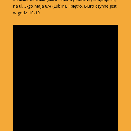
na ul. 3-go Maja 8/4 (Lublin), I piętro. Biuro czynne jest
w godz. 10-19