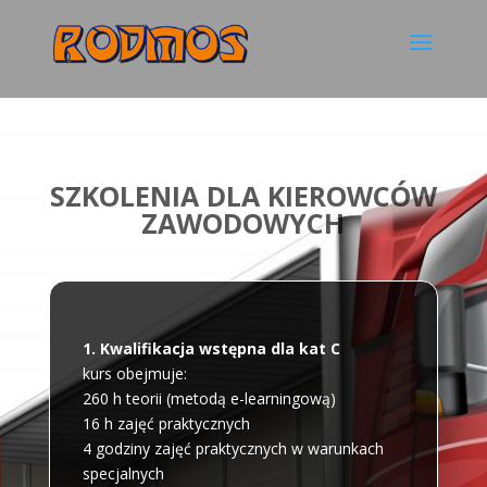
SZKOLENIA DLA KIEROWCÓW
ZAWODOWYCH
1. Kwalifikacja wstępna dla kat C
kurs obejmuje:
260 h teorii (metodą e-learningową)
16 h zajęć praktycznych
4 godziny zajęć praktycznych w warunkach
specjalnych